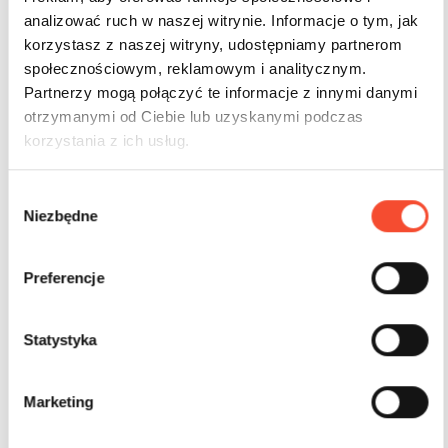
analizować ruch w naszej witrynie. Informacje o tym, jak
korzystasz z naszej witryny, udostępniamy partnerom
społecznościowym, reklamowym i analitycznym.
Partnerzy mogą połączyć te informacje z innymi danymi
otrzymanymi od Ciebie lub uzyskanymi podczas
korzystania z ich usług.
W
Niezbędne
y
b
0280047
BUJAKI I SPRĘŻYNOWCE
ROCKERS
SLAVIA
ó
Preferencje
r
Statek Slavia
z
g
Statystyka
o
3-12 lat
6 użytk.
21,42 m2
d
Marketing
y