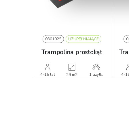
y
0301025
UZUPEŁNIAJĄCE
0
Trampolina prostokąt
Tra
4-15 lat
1 użytk.
4-15
29 m2