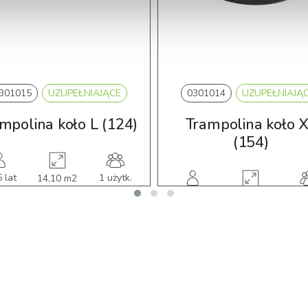
301015
UZUPEŁNIAJĄCE
0301014
UZUPEŁNIAJĄ
mpolina koło L (124)
Trampolina koło 
(154)
 lat
1 użytk.
14,10 m2
4-15 lat
1 u
24,10 m2