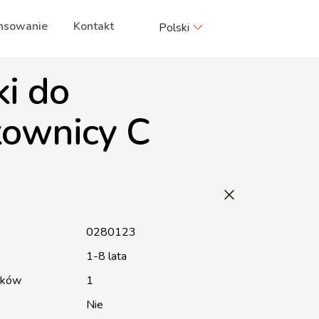
nsowanie
Kontakt
Polski
ki do
kownicy C
0280123
1-8 lata
ików
1
Nie