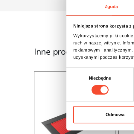
Zgoda
Niniejsza strona korzysta z
Wykorzystujemy pliki cookie 
ruch w naszej witrynie. Inf
Inne produkty z tej serii
reklamowym i analitycznym. 
uzyskanymi podczas korzysta
W
Niezbędne
y
b
ó
r
z
g
Odmowa
o
d