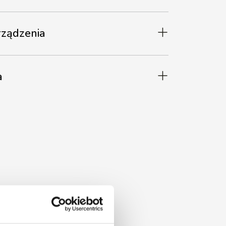
ządzenia
a