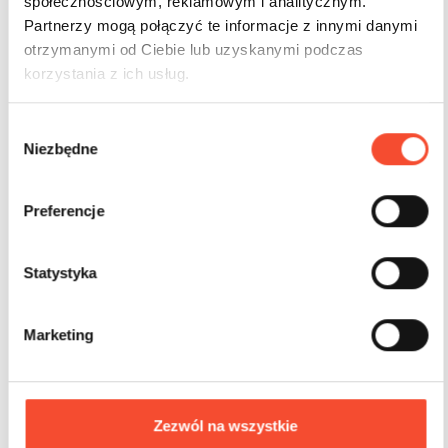
społecznościowym, reklamowym i analitycznym.
Partnerzy mogą połączyć te informacje z innymi danymi
otrzymanymi od Ciebie lub uzyskanymi podczas
korzystania z ich usług.
W
Niezbędne
y
0210039
MINI CITY
b
Znak drogowy przejście dla pieszych
ó
Preferencje
r
z
2-6 lat
g
Statystyka
o
d
Marketing
y
Zezwól na wszystkie