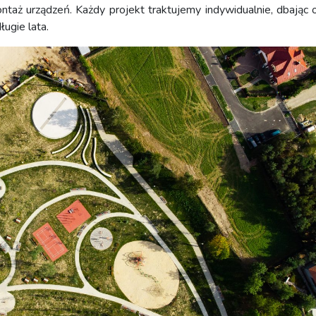
ntaż urządzeń. Każdy projekt traktujemy indywidualnie, dbając o
ługie lata.