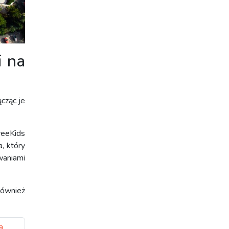
i na
cząc je
reeKids
, który
waniami
również
a