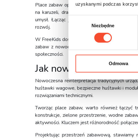
uzyskanymi podczas korzysta
Place zabaw oparte wyłącznie na nowinkach tec
na karuzeli, drabince czy huśtawce wagowej. K
W
umysł. Łącząc je z nowoczesnymi standardami
Niezbędne
y
rozwój.
b
W FreeKids doskonale rozumiemy znaczenie taki
ó
zabaw z nowoczesnym podejściem do jakości i 
r
społeczności.
z
g
Odmowa
Jak nowocześnie proje
o
d
Nowoczesna reinterpretacja tradycyjnych urząd
y
huśtawki wagowe, bezpieczne huśtawki i modu
rozwiązaniami technicznymi.
Tworząc place zabaw, warto również łączyć tr
konstrukcje, zielone przestrzenie, wodne zaba
aktywności. Kluczem jest różnorodność: połączen
Projektując przestrzeń zabawową, stawiamy n