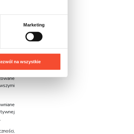
 zabawa
, jak i
pierają
Marketing
cyjnych
ją całe
ezwól na wszystkie
yzowane
owszymi
ewniane
atywnej
.
zności,