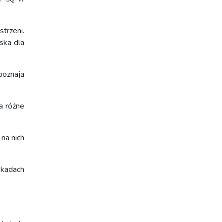
trzeni.
ska dla
poznają
a różne
na nich
ekadach