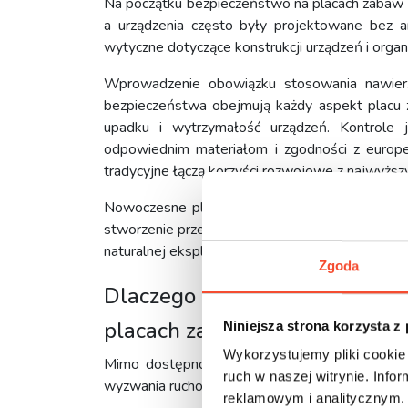
Na początku bezpieczeństwo na placach zabaw b
a urządzenia często były projektowane bez a
wytyczne dotyczące konstrukcji urządzeń i organiz
Wprowadzenie obowiązku stosowania nawierzc
bezpieczeństwa obejmują każdy aspekt placu z
upadku i wytrzymałość urządzeń. Kontrole ja
odpowiednim materiałom i zgodności z europ
tradycyjne łączą korzyści rozwojowe z najwyższ
Nowoczesne place zabaw są projektowane z my
stworzenie przestrzeni, w której dzieci mogą roz
naturalnej eksploracji.
Zgoda
Dlaczego tradycyjne urządz
placach zabaw?
Niniejsza strona korzysta z
Wykorzystujemy pliki cookie 
Mimo dostępności zaawansowanych rozwiązań, tr
ruch w naszej witrynie. Inf
wyzwania ruchowe, uczą cierpliwości, rozwijają 
reklamowym i analitycznym. 