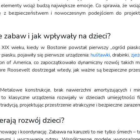
 elementy wciąż budzą największe emocje. Co sprawia, że wcią
cję z bezpieczeństwem i nowoczesnym podejściem do projek
e zabaw i jak wpływały na dzieci?
c XIX wieku, kiedy w Bostonie powstał pierwszy „ogród piask
piasku, pojawiły się pierwsze urządzenia:
huśtawki
, drabinki,
zjeż
 of America, co zapoczątkowało dynamiczny rozwój takich m
ore Roosevelt dostrzegał wtedy, jak ważne są bezpieczne przes
etalowe konstrukcje, brak nawierzchni amortyzujących i mi
 klasyczne urządzenia rozwijały w dzieciach umiejętności fi
tradycją, projektując przestrzenie atrakcyjne i bezpieczne zaraze
erają rozwój dzieci?
owagę i koordynację. Zabawa na karuzeli to nie tylko śmiech – t
 innymi i wyczuwania rytmu. Współczesne modele wyposażo