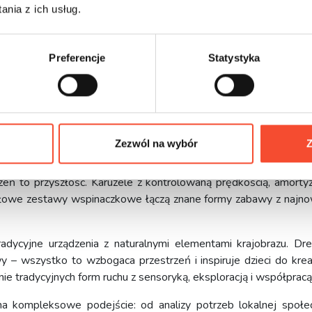
nia z ich usług.
hnologicznych często nie angażują w takim stopniu, jak prosta
lasyczne konstrukcje rozwijają wszechstronnie – zarówno ciało
 bezpieczeństwa, tworzymy przestrzenie, które naprawdę ws
Preferencje
Statystyka
ch urządzeń. Dlatego w naszych projektach łączymy ducha trady
bezpieczeństwa, tworząc miejsca, które bawią, uczą i integru
Zezwól na wybór
Z
ktować tradycyjne place zabaw?
zeń to przyszłość. Karuzele z kontrolowaną prędkością, amort
łowe zestawy wspinaczkowe łączą znane formy zabawy z najn
adycyjne urządzenia z naturalnymi elementami krajobrazu. Dr
wy – wszystko to wzbogaca przestrzeń i inspiruje dzieci do kre
ie tradycyjnych form ruchu z sensoryką, eksploracją i współpracą
a kompleksowe podejście: od analizy potrzeb lokalnej społec