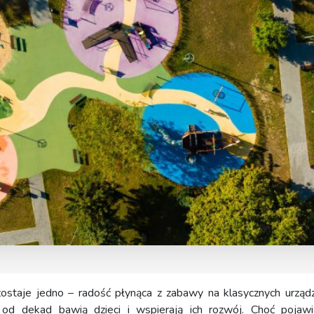
zostaje jedno – radość płynąca z zabawy na klasycznych urządz
e od dekad bawią dzieci i wspierają ich rozwój. Choć pojawi