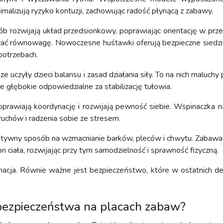
nimalizują ryzyko kontuzji, zachowując radość płynącą z zabawy.
b rozwijają układ przedsionkowy, poprawiając orientację w przes
ywać równowagę. Nowoczesne huśtawki oferują bezpieczne siedzi
potrzebach.
czyły dzieci balansu i zasad działania siły. To na nich maluchy 
e głębokie odpowiedzialne za stabilizację tułowia.
poprawiają koordynację i rozwijają pewność siebie. Wspinaczka n
ruchów i radzenia sobie ze stresem.
ektywny sposób na wzmacnianie barków, pleców i chwytu. Zabawa 
n ciała, rozwijając przy tym samodzielność i sprawność fizyczną.
nacja. Równie ważne jest bezpieczeństwo, które w ostatnich d
o bezpieczeństwa na placach zabaw?