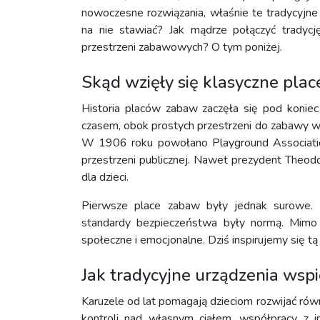
nowoczesne rozwiązania, właśnie te tradycyjne
na nie stawiać? Jak mądrze połączyć trady
przestrzeni zabawowych? O tym poniżej.
Skąd wzięły się klasyczne plac
Historia placów zabaw zaczęła się pod konie
czasem, obok prostych przestrzeni do zabawy w 
W 1906 roku powołano Playground Association
przestrzeni publicznej. Nawet prezydent Theod
dla dzieci.
Pierwsze place zabaw były jednak surowe. M
standardy bezpieczeństwa były normą. Mimo to
społeczne i emocjonalne. Dziś inspirujemy się tą 
Jak tradycyjne urządzenia wspi
Karuzele od lat pomagają dzieciom rozwijać równ
kontroli nad własnym ciałem, współpracy z