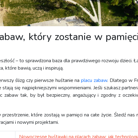
abaw, który zostanie w pamięc
eszłość – to sprawdzona baza dla prawdziwego rozwoju dzieci. Łą
które bawią, uczą i inspirują.
erwszy ślizg czy pierwsze huśtanie na
placu zabaw
. Dlatego w F
stają się najpiękniejszymi wspomnieniami. Jeśli szukasz partnera
 zabaw tak, by był bezpieczny, angażujący i zgodny z oczeki
 przestrzenie, które zostają w pamięci na całe życie. Śledź nas 
iracjami i nowymi projektami.
Nowoczesne huśtawki na placach zabaw: jak technologi