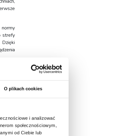
hniach,
ierwsze
ś normy
 strefy
 Dzięki
ądzenia
em jest
wności i
O plikach cookies
nych
ołecznościowe i analizować
 realne
artnerom społecznościowym,
anymi od Ciebie lub