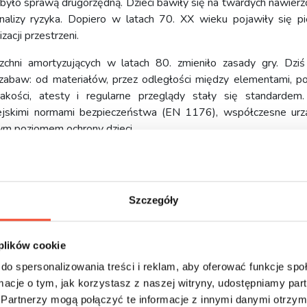
yło sprawą drugorzędną. Dzieci bawiły się na twardych nawierzc
nalizy ryzyka. Dopiero w latach 70. XX wieku pojawiły się p
acji przestrzeni.
hni amortyzujących w latach 80. zmieniło zasady gry. Dzi
abaw: od materiałów, przez odległości między elementami, po
kości, atesty i regularne przeglądy stały się standardem.
ejskimi normami bezpieczeństwa (EN 1176), współczesne urz
ym poziomem ochrony dzieci.
ślą o ograniczeniu ryzyka, ale bez eliminowania wyzwań. Cel
wijać się bezpiecznie, ale bez nadmiernego ograniczania ich akty
Szczegóły
enia wciąż są potrzebne na nowoczes
 plików cookie
do spersonalizowania treści i reklam, aby oferować funkcje sp
adycyjne urządzenia nadal spełniają istotną funkcję. Oferują
ormacje o tym, jak korzystasz z naszej witryny, udostępniamy p
umiejętności społeczne i wzmacniają odporność psychiczną dzieci.
Partnerzy mogą połączyć te informacje z innymi danymi otrzym