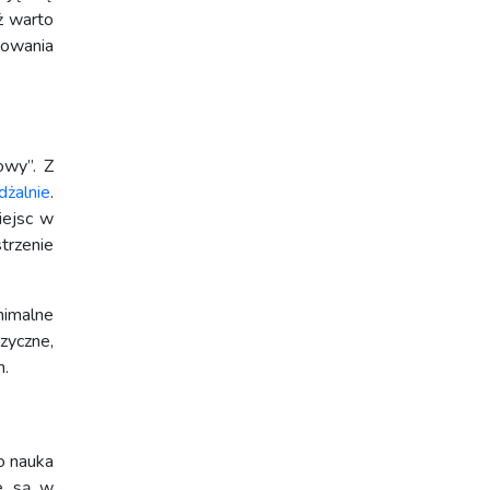
ż warto
towania
owy”. Z
dżalnie
.
iejsc w
trzenie
nimalne
zyczne,
m.
o nauka
ne są w