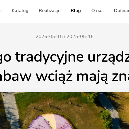
e
Katalog
Realizacje
Blog
O nas
Dofina
2025-05-15
/
2025-05-15
o tradycyjne urząd
abaw wciąż mają zn