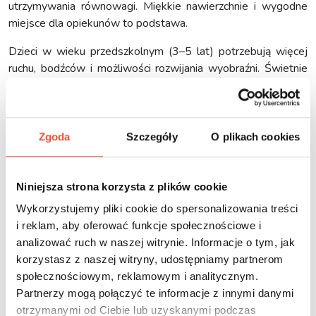
utrzymywania równowagi. Miękkie nawierzchnie i wygodne
miejsce dla opiekunów to podstawa.
Dzieci w wieku przedszkolnym (3–5 lat) potrzebują więcej
ruchu, bodźców i możliwości rozwijania wyobraźni. Świetnie
sprawdzą się tu domki do zabawy, mostki linowe, mini wieże,
karuzele, interaktywne tablice. To etap intensywnego
rozwijania kompetencji społecznych – dobrze więc, by
urządzenia zachęcały do wspólnego działania.
Zgoda
Szczegóły
O plikach cookies
Dla dzieci starszych (6–12 lat) warto zaplanować strefę z
wyższym poziomem trudności. Konstrukcje linowe, zestawy
Niniejsza strona korzysta z plików cookie
wspinaczkowe, złożone systemy przeszkód, wysokie
Wykorzystujemy pliki cookie do spersonalizowania treści
zjeżdżalnie – to elementy, które zapewnią wyzwania i
i reklam, aby oferować funkcje społecznościowe i
pozwolą rozwijać niezależność. Nie należy zapominać także o
analizować ruch w naszej witrynie. Informacje o tym, jak
przestrzeniach do odpoczynku, obserwacji, a nawet
korzystasz z naszej witryny, udostępniamy partnerom
rywalizacji w duchu fair play.
społecznościowym, reklamowym i analitycznym.
Partnerzy mogą połączyć te informacje z innymi danymi
otrzymanymi od Ciebie lub uzyskanymi podczas