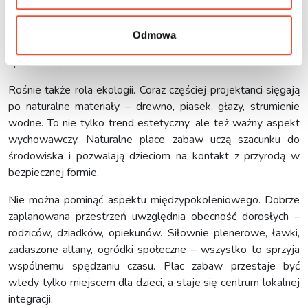
z niej korzystać dzieci o różnych możliwościach fizycznych,
emocjonalnych i poznawczych. Równość dostępu do zabawy
Odmowa
to inwestycja w budowanie otwartej, wspierającej się
społeczności.
Rośnie także rola ekologii. Coraz częściej projektanci sięgają
po naturalne materiały – drewno, piasek, głazy, strumienie
wodne. To nie tylko trend estetyczny, ale też ważny aspekt
wychowawczy. Naturalne place zabaw uczą szacunku do
środowiska i pozwalają dzieciom na kontakt z przyrodą w
bezpiecznej formie.
Nie można pominąć aspektu międzypokoleniowego. Dobrze
zaplanowana przestrzeń uwzględnia obecność dorosłych –
rodziców, dziadków, opiekunów. Siłownie plenerowe, ławki,
zadaszone altany, ogródki społeczne – wszystko to sprzyja
wspólnemu spędzaniu czasu. Plac zabaw przestaje być
wtedy tylko miejscem dla dzieci, a staje się centrum lokalnej
integracji.